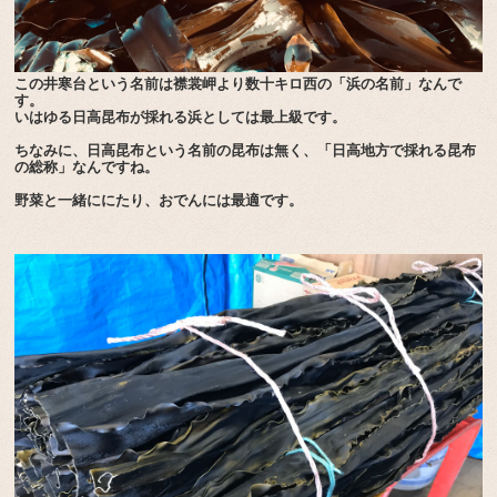
この井寒台という名前は襟裳岬より数十キロ西の「浜の名前」なんで
す。
いはゆる日高昆布が採れる浜としては最上級です。
ちなみに、日高昆布という名前の昆布は無く、「日高地方で採れる昆布
の総称」なんですね。
野菜と一緒ににたり、おでんには最適です。