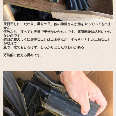
天日干しにこだわり、曇りの日、他の漁師さんが漁をやっていても出ま
せん。
何故なら「採っても天日で干せないから」です。電気乾燥は絶対にやら
ないのです！
羅臼昆布のように濃厚な出汁は出ませんが、すっきりとした上品な出汁
が取れて
且つ、煮てもとろけず、しっかりとした味わいがある
万能的に使える昆布です。